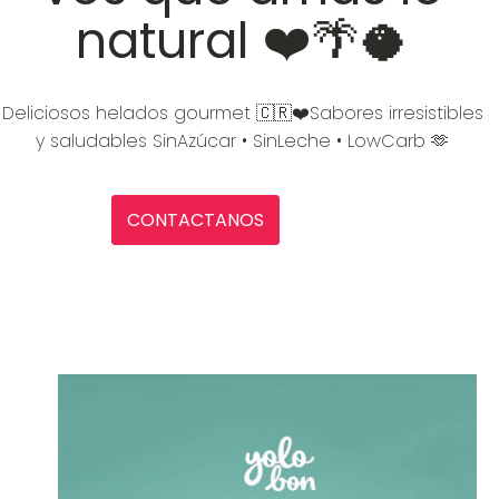
natural ❤️🌴🥥
Deliciosos helados gourmet 🇨🇷❤️Sabores irresistibles
y saludables SinAzúcar • SinLeche • LowCarb 🫶
CONTACTANOS